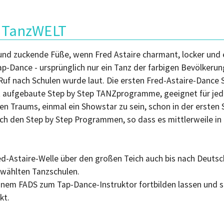
- TanzWELT
d zuckende Füße, wenn Fred Astaire charmant, locker und el
-Dance - ursprünglich nur ein Tanz der farbigen Bevölkerung
r Ruf nach Schulen wurde laut. Die ersten Fred-Astaire-Danc
t aufgebaute Step by Step TANZprogramme, geeignet für jede 
llen Traums, einmal ein Showstar zu sein, schon in der erste
ch den Step by Step Programmen, so dass es mittlerweile in 
ed-Astaire-Welle über den großen Teich auch bis nach Deut
ewählten Tanzschulen.
 einem FADS zum Tap-Dance-Instruktor fortbilden lassen und 
kt.