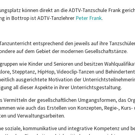
ngsplatz können direkt an die ADTV-Tanzschule Frank geric
ung in Bottrop ist ADTV-Tanzlehrer
Peter Frank
.
Tanzunterricht entsprechend den jeweils auf ihre Tanzschü
ondere auf dem Gebiet der modernen Gesellschaftstänze.
ngruppen wie Kinder und Senioren und besitzen Wahlqualifika
klore, Stepptanz, HipHop, Videoclip-Tanzen und Behindertent
itlich ausgerichtete Motivation der Unterrichtsteilnehmeri
ng all dieser Aspekte in ihrer Unterrichtsgestaltung.
s Vermitteln der gesellschaftlichen Umgangsformen, das Or
ammen wie auch das Erstellen von Konzepten, Regie-, Kurs- 
ten und Verwaltungsarbeiten.
he soziale, kommunikative und integrative Kompetenz und b