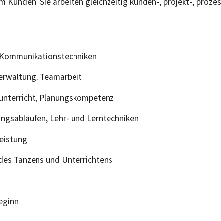
m Kunden. Sie arbeiten gleichzeitig kunden-, projekt-, prozes
 Kommunikationstechniken
Verwaltung, Teamarbeit
zunterricht, Planungskompetenz
ngsabläufen, Lehr- und Lerntechniken
leistung
 des Tanzens und Unterrichtens
eginn