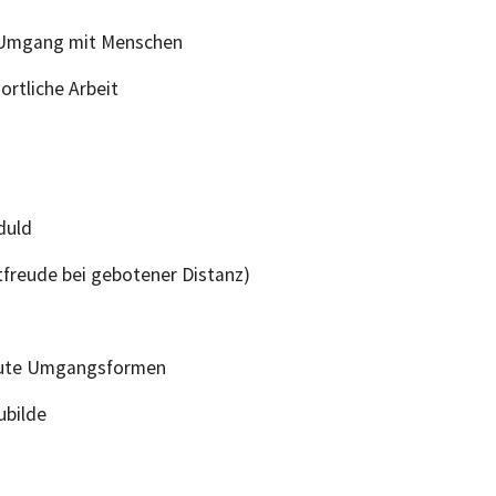
 Umgang mit Menschen
ortliche Arbeit
duld
tfreude bei gebotener Distanz)
 gute Umgangsformen
ubilde