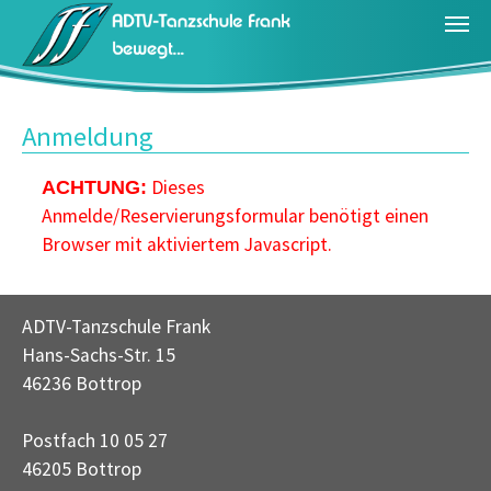
Zum Hauptinhalt springen
Anmeldung
Dieses
ACHTUNG:
Anmelde/Reservierungsformular benötigt einen
Browser mit aktiviertem Javascript.
ADTV-Tanzschule Frank
Hans-Sachs-Str. 15
46236 Bottrop
Postfach 10 05 27
46205 Bottrop