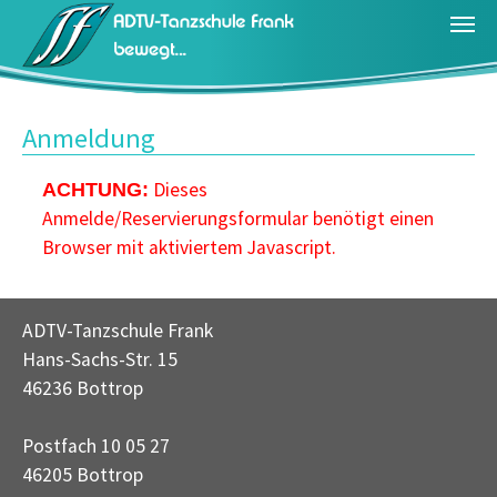
Zum Hauptinhalt springen
Anmeldung
Dieses
ACHTUNG:
Anmelde/Reservierungsformular benötigt einen
Browser mit aktiviertem Javascript.
ADTV-Tanzschule Frank
Hans-Sachs-Str. 15
46236 Bottrop
Postfach 10 05 27
46205 Bottrop