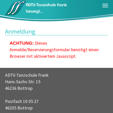
Zum Hauptinhalt springen
Anmeldung
Dieses
ACHTUNG:
Anmelde/Reservierungsformular benötigt einen
Browser mit aktiviertem Javascript.
ADTV-Tanzschule Frank
Hans-Sachs-Str. 15
46236 Bottrop
Postfach 10 05 27
46205 Bottrop