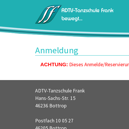
Zum Hauptinhalt springen
Anmeldung
Dieses Anmelde/Reservierung
ACHTUNG:
ADTV-Tanzschule Frank
Hans-Sachs-Str. 15
46236 Bottrop
Postfach 10 05 27
46205 Bottrop