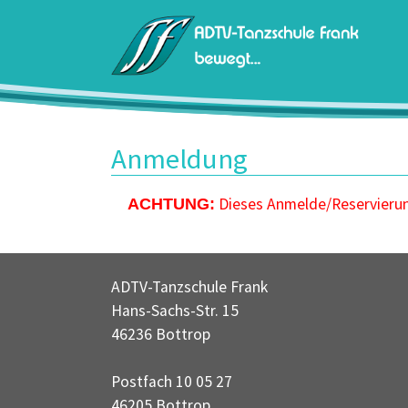
Zum Hauptinhalt springen
Anmeldung
Dieses Anmelde/Reservierung
ACHTUNG:
ADTV-Tanzschule Frank
Hans-Sachs-Str. 15
46236 Bottrop
Postfach 10 05 27
46205 Bottrop