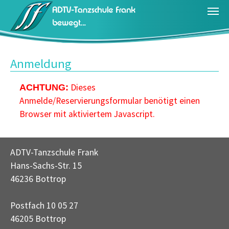
Zum Hauptinhalt springen
Anmeldung
Dieses
ACHTUNG:
Anmelde/Reservierungsformular benötigt einen
Browser mit aktiviertem Javascript.
ADTV-Tanzschule Frank
Hans-Sachs-Str. 15
46236 Bottrop
Postfach 10 05 27
46205 Bottrop